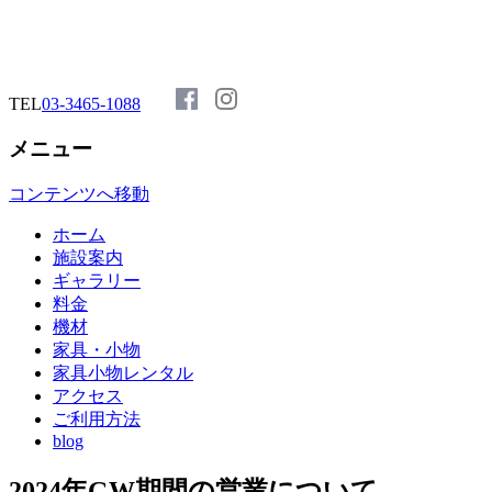
TEL
03-3465-1088
メニュー
コンテンツへ移動
ホーム
施設案内
ギャラリー
料金
機材
家具・小物
家具小物レンタル
アクセス
ご利用方法
blog
2024年GW期間の営業について